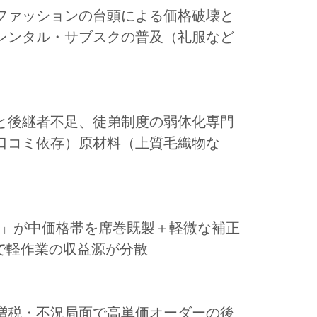
ファッションの台頭による価格破壊と
レンタル・サブスクの普及（礼服など
と後継者不足、徒弟制度の弱体化専門
口コミ依存）原材料（上質毛織物な
ー」が中価格帯を席巻既製＋軽微な補正
で軽作業の収益源が分散
増税・不況局面で高単価オーダーの後