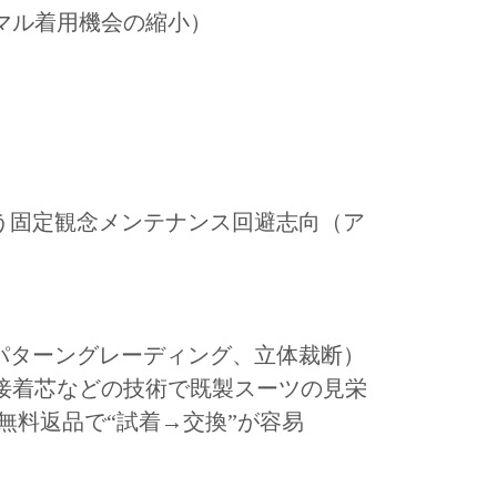
マル着用機会の縮小）
う固定観念メンテナンス回避志向（ア
パターングレーディング、立体裁断）
接着芯などの技術で既製スーツの見栄
無料返品で“試着→交換”が容易