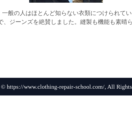
、一般の人はほとんど知らない衣類につけられてい
で、ジーンズを絶賛しました。縫製も機能も素晴らし
 © https://www.clothing-repair-school.com/, All Rights