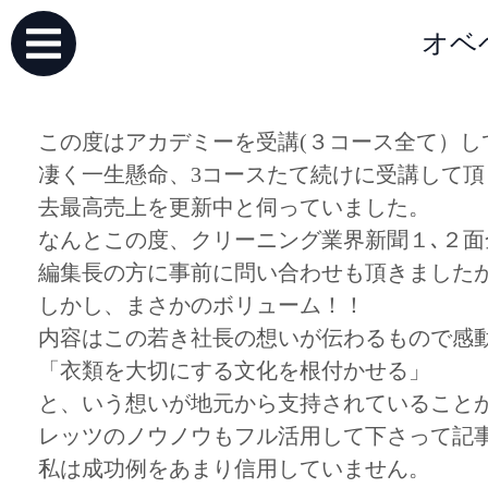
オベ
この度はアカデミーを受講(３コース全て）し
凄く一生懸命、3コースたて続けに受講して
去最高売上を更新中と伺っていました。
なんとこの度、クリーニング業界新聞１､２
編集長の方に事前に問い合わせも頂きました
しかし、まさかのボリューム！！
内容はこの若き社長の想いが伝わるもので感
「衣類を大切にする文化を根付かせる」
と、いう想いが地元から支持されていること
レッツのノウノウもフル活用して下さって記
私は成功例をあまり信用していません。