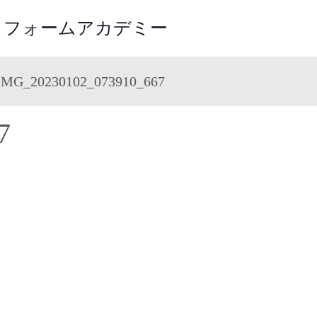
レッツリフォームアカデミー
IMG_20230102_073910_667
7