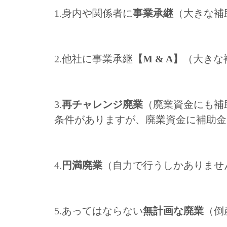
1.身内や関係者に
事業承継
（大きな補
2.他社に事業承継
【M & A】
（大きな
3.
再チャレンジ廃業
（廃業資金にも補
条件がありますが、廃業資金に補助金
4.
円満廃業
（自力で行うしかありませ
5.あってはならない
無計画な廃業
（倒